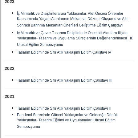
2023
İç Mı̇marlık ve Dı̇sı̇plı̇nlerarası Yaklaşımlar: Afet Öncesı̇ Önlemler
Kapsamında Yaşam Alanlarının Mekansal Düzenı̇, Oluşumu ve Afet
Sonrası Barınma Mekanları Önerı̇lerı̇ Gelı̇ştı̇rme Eğı̇tı̇m Çalıştayı
İç Mimarlık ve Çevre Tasarımı Disiplininde Öncelikli Alanlara İlişkin
Yaklaşımlar- Tasarım ve Uygulama Süreçlerinin Değerlendirilmesi_ II.
Ulusal Eğitim Sempozyumu
Tasarım Eğitiminde Sıfır Atık Yaklaşımı Eğitim Çalıştayı IV
2022
Tasarım Eğitiminde Sıfır Atık Yaklaşımı Eğittim Çalıştayı III
2021
Tasarım Eğitiminde Sıfır Atık Yaklaşımı Eğittim Çalıştayı II
Pandemi Sürecinde Güncel Yaklaşımlar ve Geleceğe Dönük
Yaklaşımlar- Tasarım Eğitimi ve Uygulamaları Ulusal Eğitim
Sempozyumu