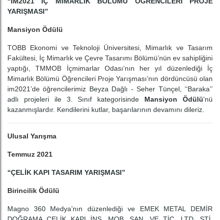
“İM2021 İÇ MİMARLIK BÖLÜMÜ ÖĞRENCİLERİ PROJE
YARIŞMASI”
Mansiyon Ödülü
TOBB Ekonomi ve Teknoloji Üniversitesi, Mimarlık ve Tasarım
Fakültesi, İç Mimarlık ve Çevre Tasarımı Bölümü’nün ev sahipliğini
yaptığı, TMMOB İçmimarlar Odası’nın her yıl düzenlediği İç
Mimarlık Bölümü Öğrencileri Proje Yarışması’nın dördüncüsü olan
im2021’de öğrencilerimiz
Beyza Dağlı - Seher Tünçel, ‘‘Baraka’’
adlı projeleri ile 3. Sınıf kategorisinde
Mansiyon Ödülü
'nü
kazanmışlardır. Kendilerini kutlar, başarılarının devamını dileriz.
Ulusal Yarışma
Temmuz 2021
“ÇELİK KAPI TASARIM YARIŞMASI”
Birincilik Ödülü
Magno 360 Medya’nın düzenlediği ve EMEK METAL DEMİR
DOĞRAMA ÇELİK KAPI İNŞ. MOB. SAN. VE TİC. LTD. ŞTİ.