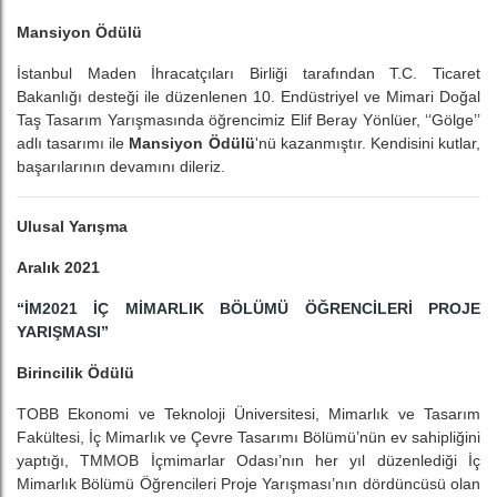
Mansiyon Ödülü
İstanbul Maden İhracatçıları Birliği tarafından T.C. Ticaret
Bakanlığı desteği ile düzenlenen 10. Endüstriyel ve Mimari Doğal
Taş Tasarım Yarışmasında öğrencimiz Elif Beray Yönlüer, ‘‘Gölge’’
adlı tasarımı ile
Mansiyon Ödülü
'nü kazanmıştır. Kendisini kutlar,
başarılarının devamını dileriz.
Ulusal Yarışma
Aralık 2021
“İM2021 İÇ MİMARLIK BÖLÜMÜ ÖĞRENCİLERİ PROJE
YARIŞMASI”
Birincilik Ödülü
TOBB Ekonomi ve Teknoloji Üniversitesi, Mimarlık ve Tasarım
Fakültesi, İç Mimarlık ve Çevre Tasarımı Bölümü’nün ev sahipliğini
yaptığı, TMMOB İçmimarlar Odası’nın her yıl düzenlediği İç
Mimarlık Bölümü Öğrencileri Proje Yarışması’nın dördüncüsü olan