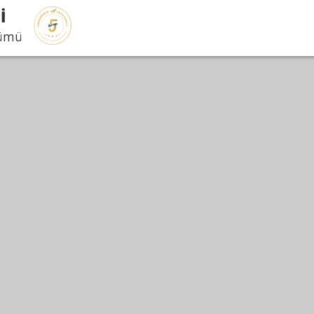
İ
lümü