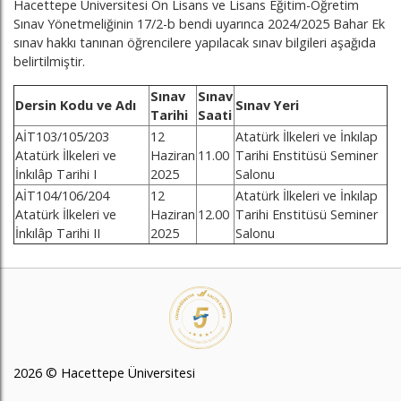
Hacettepe Üniversitesi Ön Lisans ve Lisans Eğitim-Öğretim
Sınav Yönetmeliğinin 17/2-b bendi uyarınca 2024/2025 Bahar Ek
sınav hakkı tanınan öğrencilere yapılacak sınav bilgileri aşağıda
belirtilmiştir.
Sınav
Sınav
Dersin Kodu ve Adı
Sınav Yeri
Tarihi
Saati
AİT103/105/203
12
Atatürk İlkeleri ve İnkılap
Atatürk İlkeleri ve
Haziran
11.00
Tarihi Enstitüsü Seminer
İnkılâp Tarihi I
2025
Salonu
AİT104/106/204
12
Atatürk İlkeleri ve İnkılap
Atatürk İlkeleri ve
Haziran
12.00
Tarihi Enstitüsü Seminer
İnkılâp Tarihi II
2025
Salonu
2026 © Hacettepe Üniversitesi